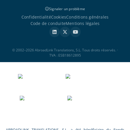
Signaler un problème
Confidentialité
Cookies
Conditions générales
Code de conduite
Mentions légales
© 2002–2026 AbroadLink Translations, S.L. Tous droits réservés. ·
TVA : ESB18612895
ABROADLINK TRANSLATIONS, S.L. a été bénéficiaire du Fonds