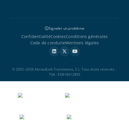
Signaler un problème
Confidentialité
Cookies
Conditions générales
Code de conduite
Mentions légales
© 2002–2026 AbroadLink Translations, S.L. Tous droits réservés. ·
TVA : ESB18612895