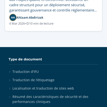
cadre structuré pour un déploiement sécurisé,
garantissant gouvernance et contrôle réglementaire
stricts.
Ahlaam Abdirizak
AA
6 Mar 2026
•
10 min de lecture
Type de document
Traduction d'IFU
Traduction de l’étiquetage
Localisation et traduction de sites web
Résumé des caractéristiques de sécurité et des
performances cliniques