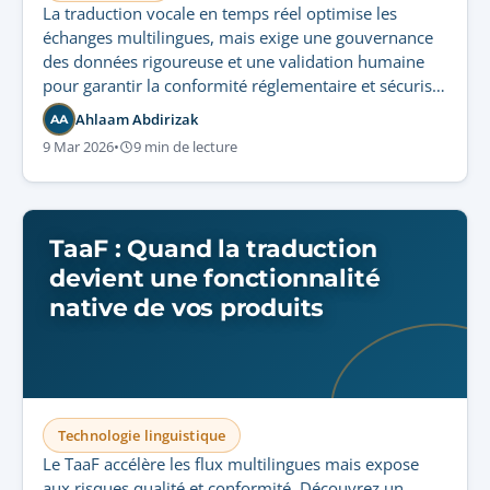
La traduction vocale en temps réel optimise les
échanges multilingues, mais exige une gouvernance
des données rigoureuse et une validation humaine
pour garantir la conformité réglementaire et sécuriser
les données audio sensibles.
Ahlaam Abdirizak
AA
9 Mar 2026
•
9 min de lecture
TaaF : Quand la traduction
devient une fonctionnalité
native de vos produits
Technologie linguistique
Le TaaF accélère les flux multilingues mais expose
aux risques qualité et conformité. Découvrez un