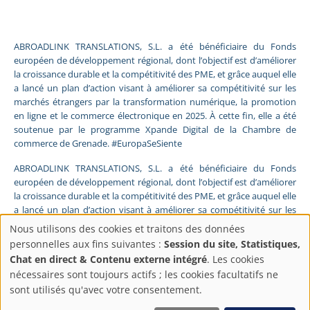
ABROADLINK TRANSLATIONS, S.L. a été bénéficiaire du Fonds
européen de développement régional, dont l’objectif est d’améliorer
la croissance durable et la compétitivité des PME, et grâce auquel elle
a lancé un plan d’action visant à améliorer sa compétitivité sur les
marchés étrangers par la transformation numérique, la promotion
en ligne et le commerce électronique en 2025. À cette fin, elle a été
soutenue par le programme Xpande Digital de la Chambre de
commerce de Grenade. #EuropaSeSiente
ABROADLINK TRANSLATIONS, S.L. a été bénéficiaire du Fonds
européen de développement régional, dont l’objectif est d’améliorer
la croissance durable et la compétitivité des PME, et grâce auquel elle
a lancé un plan d’action visant à améliorer sa compétitivité sur les
marchés étrangers par la transformation numérique, la promotion
Nous utilisons des cookies et traitons des données
en ligne et le commerce électronique en 2025. À cette fin, elle a été
Paramètres
personnelles aux fins suivantes :
Session du site, Statistiques,
soutenue par le programme Pyme Digital de la Chambre de
Chat en direct & Contenu externe intégré
. Les cookies
commerce de Grenade. #EuropaSeSiente
de
nécessaires sont toujours actifs ; les cookies facultatifs ne
sont utilisés qu'avec votre consentement.
FONDS EUROPÉEN DE DÉVELOPPEMENT RÉGIONAL
Une manière de faire l’Europe