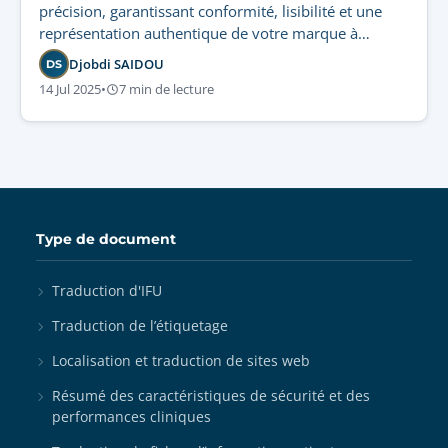
précision, garantissant conformité, lisibilité et une
représentation authentique de votre marque à
l’international.
Djobdi SAIDOU
DS
14 Jul 2025
•
7 min de lecture
Type de document
Traduction d'IFU
Traduction de l’étiquetage
Localisation et traduction de sites web
Résumé des caractéristiques de sécurité et des
performances cliniques