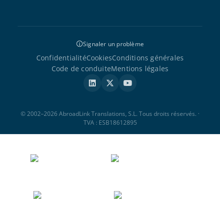
Signaler un problème
Confidentialité
Cookies
Conditions générales
Code de conduite
Mentions légales
© 2002–2026 AbroadLink Translations, S.L. Tous droits réservés. ·
TVA : ESB18612895