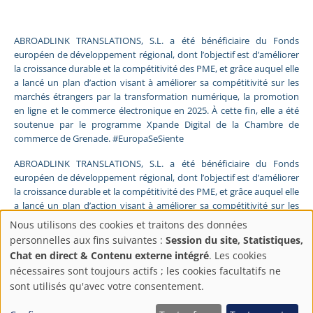
ABROADLINK TRANSLATIONS, S.L. a été bénéficiaire du Fonds
européen de développement régional, dont l’objectif est d’améliorer
la croissance durable et la compétitivité des PME, et grâce auquel elle
a lancé un plan d’action visant à améliorer sa compétitivité sur les
marchés étrangers par la transformation numérique, la promotion
en ligne et le commerce électronique en 2025. À cette fin, elle a été
soutenue par le programme Xpande Digital de la Chambre de
commerce de Grenade. #EuropaSeSiente
ABROADLINK TRANSLATIONS, S.L. a été bénéficiaire du Fonds
européen de développement régional, dont l’objectif est d’améliorer
la croissance durable et la compétitivité des PME, et grâce auquel elle
a lancé un plan d’action visant à améliorer sa compétitivité sur les
marchés étrangers par la transformation numérique, la promotion
Nous utilisons des cookies et traitons des données
en ligne et le commerce électronique en 2025. À cette fin, elle a été
Paramètres
personnelles aux fins suivantes :
Session du site, Statistiques,
soutenue par le programme Pyme Digital de la Chambre de
Chat en direct & Contenu externe intégré
. Les cookies
commerce de Grenade. #EuropaSeSiente
de
nécessaires sont toujours actifs ; les cookies facultatifs ne
sont utilisés qu'avec votre consentement.
FONDS EUROPÉEN DE DÉVELOPPEMENT RÉGIONAL
confidentialité
Une manière de faire l’Europe