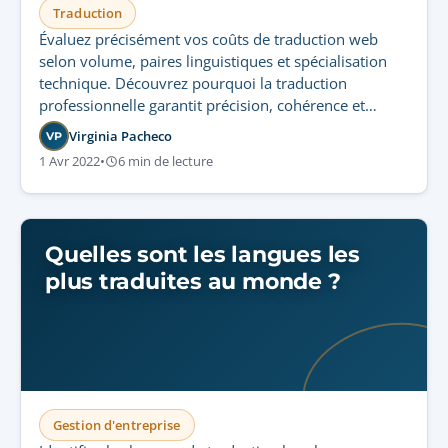
Traduction
Évaluez précisément vos coûts de traduction web
selon volume, paires linguistiques et spécialisation
technique. Découvrez pourquoi la traduction
professionnelle garantit précision, cohérence et
expansion mesurable.
Virginia Pacheco
VP
1 Avr 2022
•
6 min de lecture
Quelles sont les langues les
plus traduites au monde ?
Gestion d'entreprise