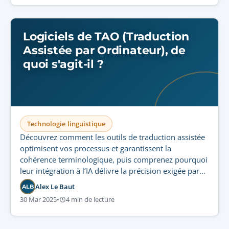
Logiciels de TAO (Traduction
Assistée par Ordinateur), de
quoi s'agit-il ?
Technologie linguistique
Découvrez comment les outils de traduction assistée
optimisent vos processus et garantissent la
cohérence terminologique, puis comprenez pourquoi
leur intégration à l’IA délivre la précision exigée par
les secteurs réglementés.
Alex Le Baut
ALB
30 Mar 2025
•
4 min de lecture