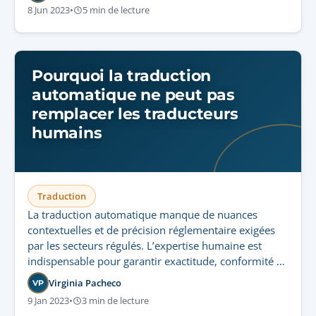
8 Jun 2023
•
5 min de lecture
Pourquoi la traduction
automatique ne peut pas
remplacer les traducteurs
humains
Traduction
La traduction automatique manque de nuances
contextuelles et de précision réglementaire exigées
par les secteurs régulés. L’expertise humaine est
indispensable pour garantir exactitude, conformité et
confiance client.
Virginia Pacheco
VP
9 Jan 2023
•
3 min de lecture