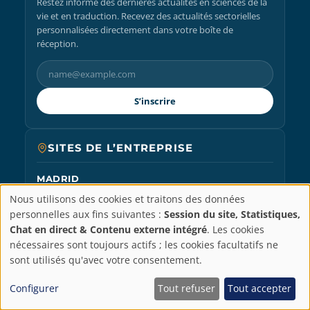
Restez informé des dernières actualités en sciences de la
vie et en traduction. Recevez des actualités sectorielles
personnalisées directement dans votre boîte de
réception.
S’inscrire
SITES DE L’ENTREPRISE
MADRID
+34 91 198 14 01
Nous utilisons des cookies et traitons des données
Castellana Business Center
Paramètres
personnelles aux fins suivantes :
Session du site, Statistiques,
C/ Paseo de la Castellana 40, 8th floor,
Chat en direct & Contenu externe intégré
. Les cookies
28046, Madrid
de
nécessaires sont toujours actifs ; les cookies facultatifs ne
sont utilisés qu'avec votre consentement.
PARIS
confidentialité
+33 01 86 26 72 35
Configurer
Tout refuser
Tout accepter
128 Rue La Boétie
75008 Paris