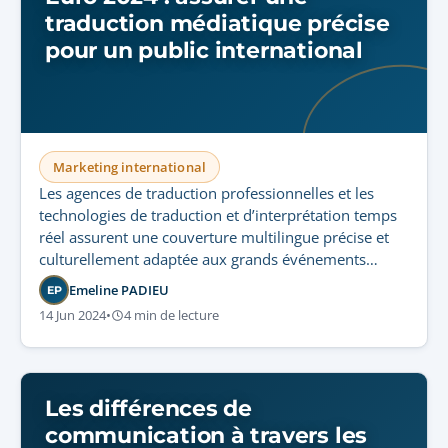
traduction médiatique précise
pour un public international
Marketing international
Les agences de traduction professionnelles et les
technologies de traduction et d’interprétation temps
réel assurent une couverture multilingue précise et
culturellement adaptée aux grands événements
sportifs, garantissant une audience mondiale fluide et
Emeline PADIEU
EP
l’intégrité des diffusions.
14 Jun 2024
•
4 min de lecture
Les différences de
communication à travers les