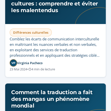
cultures : comprendre et éviter
les malentendus
Différences culturelles
Comblez les écarts de communication interculturelle
en maîtrisant les nuances verbales et non verbales,
en exploitant des services de traduction
professionnels et en appliquant des stratégies ciblées
pour prévenir les malentendus coûteux.
Virginia Pacheco
VP
23 Mai 2024
•
4 min de lecture
Comment la traduction a fait
des mangas un phénomène
mondial