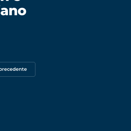
liano
 precedente