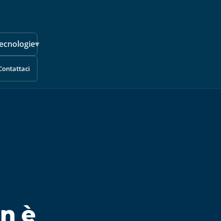
ecnologie
▾
Contattaci
n è