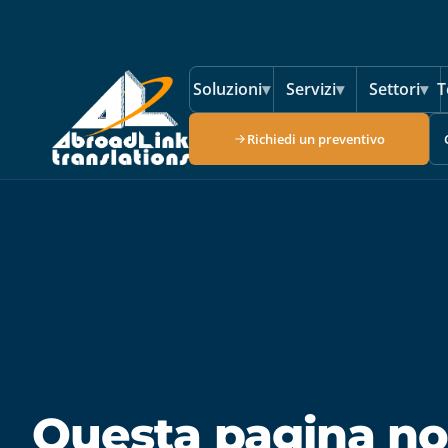
Vai al contenuto principale
Soluzioni
▾
Servizi
▾
Settori
▾
T
Richiedi un preventivo
Questa pagina no