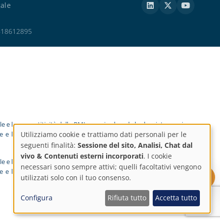
gale
ESB18612895
e e la competitività delle PMI e grazie al quale ha lanciato un piano
ne e l'e-commerce nel 2025. A tal fine, ha ricevuto il sostegno del
Utilizziamo cookie e trattiamo dati personali per le
Impostazioni
seguenti finalità:
Sessione del sito, Analisi, Chat dal
vivo & Contenuti esterni incorporati
. I cookie
e e la competitività delle PMI e grazie al quale ha lanciato un piano
sulla
necessari sono sempre attivi; quelli facoltativi vengono
ne e l'e-commerce nel 2025. A tal fine, ha ricevuto il sostegno del
Richiedi un preventivo
utilizzati solo con il tuo consenso.
privacy
Configura
Rifiuta tutto
Accetta tutto