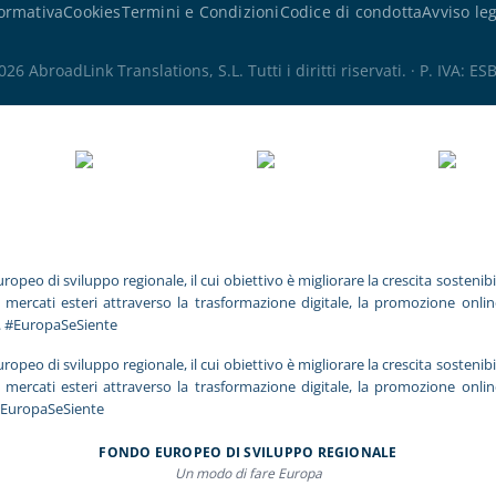
ormativa
Cookies
Termini e Condizioni
Codice di condotta
Avviso le
6 AbroadLink Translations, S.L. Tutti i diritti riservati. · P. IVA: 
 di sviluppo regionale, il cui obiettivo è migliorare la crescita sostenibil
i mercati esteri attraverso la trasformazione digitale, la promozione onli
. #EuropaSeSiente
 di sviluppo regionale, il cui obiettivo è migliorare la crescita sostenibil
i mercati esteri attraverso la trasformazione digitale, la promozione onli
#EuropaSeSiente
FONDO EUROPEO DI SVILUPPO REGIONALE
Un modo di fare Europa