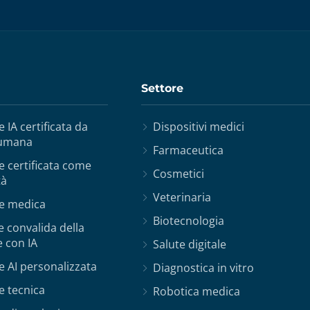
Settore
 IA certificata da
Dispositivi medici
 umana
Farmaceutica
 certificata come
Cosmetici
tà
Veterinaria
e medica
Biotecnologia
e convalida della
 con IA
Salute digitale
 AI personalizzata
Diagnostica in vitro
e tecnica
Robotica medica