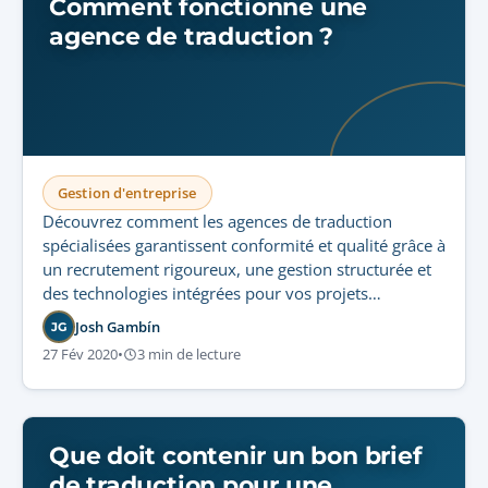
Comment fonctionne une
agence de traduction ?
Gestion d'entreprise
Découvrez comment les agences de traduction
spécialisées garantissent conformité et qualité grâce à
un recrutement rigoureux, une gestion structurée et
des technologies intégrées pour vos projets
réglementés en sciences de la vie.
Josh Gambín
JG
27 Fév 2020
•
3 min de lecture
Que doit contenir un bon brief
de traduction pour une