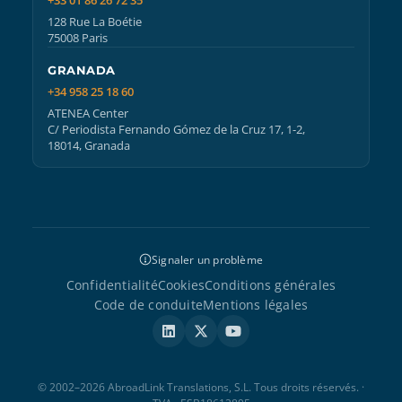
+33 01 86 26 72 35
128 Rue La Boétie
75008 Paris
GRANADA
+34 958 25 18 60
ATENEA Center
C/ Periodista Fernando Gómez de la Cruz 17, 1-2,
18014, Granada
Signaler un problème
Confidentialité
Cookies
Conditions générales
Code de conduite
Mentions légales
© 2002–2026 AbroadLink Translations, S.L. Tous droits réservés. ·