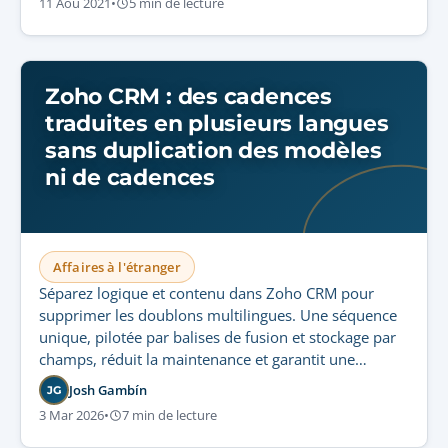
11 Aoû 2021
•
5 min de lecture
Zoho CRM : des cadences
traduites en plusieurs langues
sans duplication des modèles
ni de cadences
Affaires à l'étranger
Séparez logique et contenu dans Zoho CRM pour
supprimer les doublons multilingues. Une séquence
unique, pilotée par balises de fusion et stockage par
champs, réduit la maintenance et garantit une
cohérence globale.
Josh Gambín
JG
3 Mar 2026
•
7 min de lecture