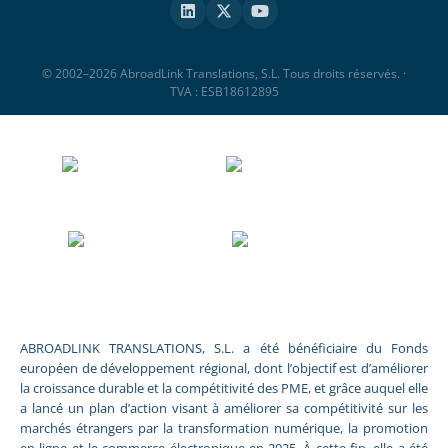
© 2002–2026 AbroadLink Translations, S.L. Tous droits réservés. ·
TVA : ESB18612895
ABROADLINK TRANSLATIONS, S.L. a été bénéficiaire du Fonds
européen de développement régional, dont l’objectif est d’améliorer
la croissance durable et la compétitivité des PME, et grâce auquel elle
a lancé un plan d’action visant à améliorer sa compétitivité sur les
marchés étrangers par la transformation numérique, la promotion
en ligne et le commerce électronique en 2025. À cette fin, elle a été