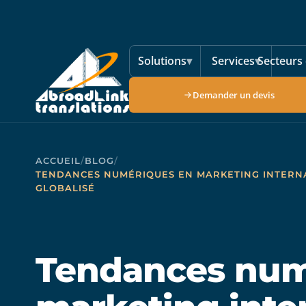
Aller au contenu principal
Solutions
▾
Services
▾
Secteurs 
Demander un devis
ACCUEIL
/
BLOG
/
TENDANCES NUMÉRIQUES EN MARKETING INTERNA
GLOBALISÉ
Tendances num