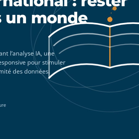
national : rester
s un monde
t l’analyse IA, une
responsive pour stimuler
rmité des données.
ure