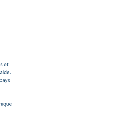
s et
aide.
 pays
phique