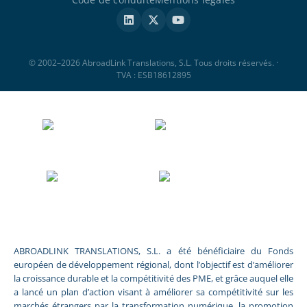
© 2002–2026 AbroadLink Translations, S.L. Tous droits réservés. ·
TVA : ESB18612895
ABROADLINK TRANSLATIONS, S.L. a été bénéficiaire du Fonds
européen de développement régional, dont l’objectif est d’améliorer
la croissance durable et la compétitivité des PME, et grâce auquel elle
a lancé un plan d’action visant à améliorer sa compétitivité sur les
marchés étrangers par la transformation numérique, la promotion