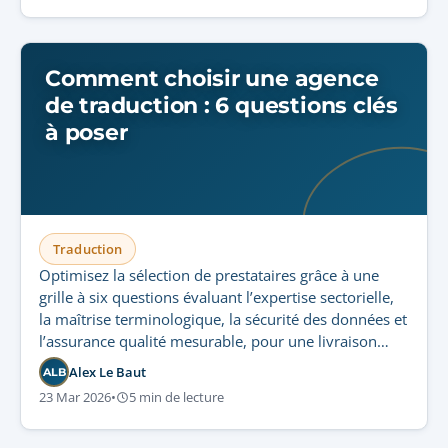
Comment choisir une agence
de traduction : 6 questions clés
à poser
Traduction
Optimisez la sélection de prestataires grâce à une
grille à six questions évaluant l’expertise sectorielle,
la maîtrise terminologique, la sécurité des données et
l’assurance qualité mesurable, pour une livraison
multilingue conforme et évolutive.
Alex Le Baut
ALB
23 Mar 2026
•
5 min de lecture