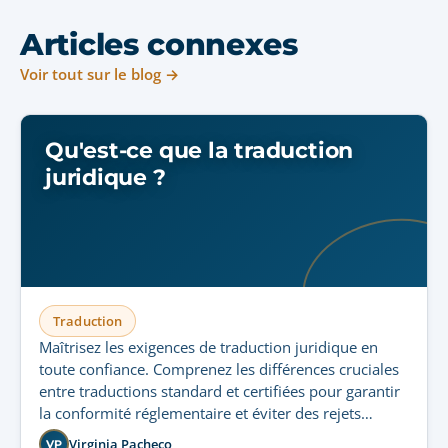
Articles connexes
Voir tout sur le blog →
Qu'est-ce que la traduction
juridique ?
Traduction
Maîtrisez les exigences de traduction juridique en
toute confiance. Comprenez les différences cruciales
entre traductions standard et certifiées pour garantir
la conformité réglementaire et éviter des rejets
coûteux.
Virginia Pacheco
VP