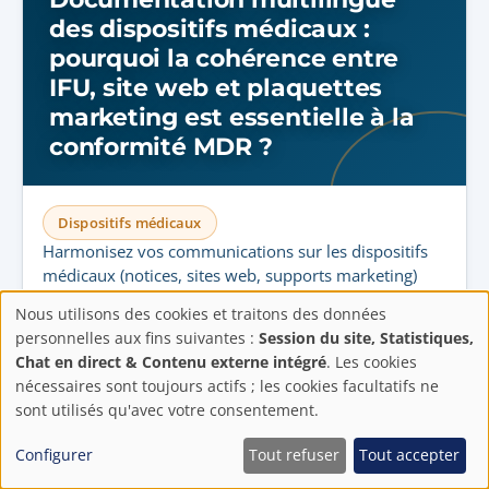
des dispositifs médicaux :
pourquoi la cohérence entre
IFU, site web et plaquettes
marketing est essentielle à la
conformité MDR ?
Dispositifs médicaux
Harmonisez vos communications sur les dispositifs
médicaux (notices, sites web, supports marketing)
pour éliminer les risques de conformité au RDM
Nous utilisons des cookies et traitons des données
grâce à des workflows documentaires multilingues
Paramètres
personnelles aux fins suivantes :
Session du site, Statistiques,
intégrés et une validation centralisée.
Alex Le Baut
ALB
Chat en direct & Contenu externe intégré
. Les cookies
de
25 Fév 2026
•
7 min de lecture
nécessaires sont toujours actifs ; les cookies facultatifs ne
sont utilisés qu'avec votre consentement.
confidentialité
Configurer
Tout refuser
Tout accepter
Guide de style traduction