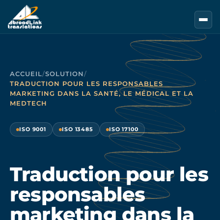
Aller au contenu principal
ACCUEIL
/
SOLUTION
/
TRADUCTION POUR LES RESPONSABLES
MARKETING DANS LA SANTÉ, LE MÉDICAL ET LA
MEDTECH
ISO 9001
ISO 13485
ISO 17100
Traduction pour les
responsables
marketing dans la