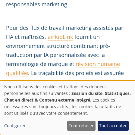
responsables marketing.
Pour des flux de travail marketing assistés par
l’IA et maîtrisés,
aiHubLink
fournit un
environnement structuré combinant pré-
traduction par IA personnalisée avec la
terminologie de marque et
révision humaine
qualifiée
. La traçabilité des projets est assurée
via
CertLink
lorsque cela est approprié. Nous
Nous utilisons des cookies et traitons des données
nous positionnons comme un partenaire
Paramètres
personnelles aux fins suivantes :
Session du site, Statistiques,
linguistique, travaillant aux côtés de vos
Chat en direct & Contenu externe intégré
. Les cookies
de
nécessaires sont toujours actifs ; les cookies facultatifs ne
équipes marketing, marque, réglementaires, de
sont utilisés qu'avec votre consentement.
révision médicale, juridiques, SEO, web et RP
confidentialité
Configurer
Tout refuser
Tout accepter
sans remplacer leurs décisions.