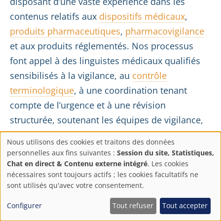
disposant d’une vaste expérience dans les
contenus relatifs aux
dispositifs médicaux
,
produits pharmaceutiques
,
pharmacovigilance
et aux produits réglementés. Nos processus
font appel à des linguistes médicaux qualifiés
sensibilisés à la vigilance, au
contrôle
terminologique
, à une coordination tenant
compte de l’urgence et à une révision
structurée, soutenant les équipes de vigilance,
de QARA et de rappel qui gèrent des avis de
Nous utilisons des cookies et traitons des données
sécurité, des lettres de FSCA, des
Paramètres
personnelles aux fins suivantes :
Session du site, Statistiques,
communications de rappel et des contenus
Chat en direct & Contenu externe intégré
. Les cookies
de
nécessaires sont toujours actifs ; les cookies facultatifs ne
destinés aux autorités sur différents marchés.
sont utilisés qu'avec votre consentement.
confidentialité
Configurer
Tout refuser
Tout accepter
Pour la traduction par IA contrôlée,
aiHubLink