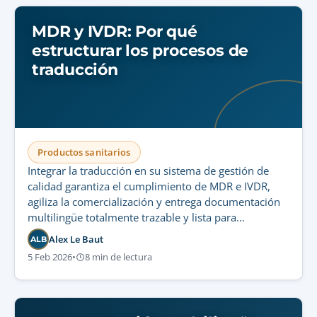
MDR y IVDR: Por qué
estructurar los procesos de
traducción
Productos sanitarios
Integrar la traducción en su sistema de gestión de
calidad garantiza el cumplimiento de MDR e IVDR,
agiliza la comercialización y entrega documentación
multilingüe totalmente trazable y lista para
auditorías.
Alex Le Baut
ALB
5 Feb 2026
•
8 min de lectura