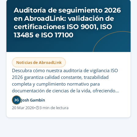
Auditoría de seguimiento 2026
en AbroadLink: validación de
certificaciones ISO 9001, ISO
13485 e ISO 17100
Noticias de AbroadLink
Descubra cómo nuestra auditoría de vigilancia ISO
2026 garantiza calidad constante, trazabilidad
completa y cumplimiento normativo para
documentación de ciencias de la vida, ofreciendo
procesos auditables y menos incidentes de
Josh Gambín
JG
traducción.
20 Mar 2026
•
3 min de lectura