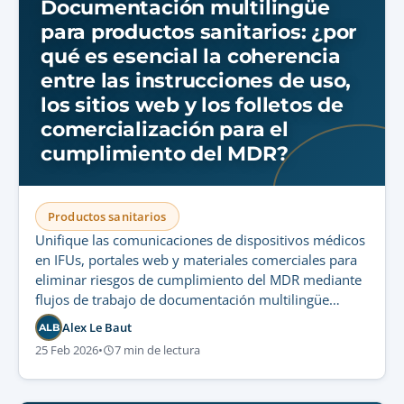
Documentación multilingüe
para productos sanitarios: ¿por
qué es esencial la coherencia
entre las instrucciones de uso,
los sitios web y los folletos de
comercialización para el
cumplimiento del MDR?
Productos sanitarios
Unifique las comunicaciones de dispositivos médicos
en IFUs, portales web y materiales comerciales para
eliminar riesgos de cumplimiento del MDR mediante
flujos de trabajo de documentación multilingüe
integrados y validación centralizada.
Alex Le Baut
ALB
25 Feb 2026
•
7 min de lectura