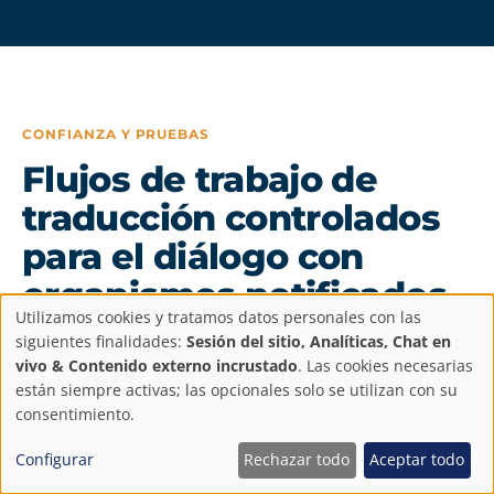
CONFIANZA Y PRUEBAS
Flujos de trabajo de
traducción controlados
para el diálogo con
organismos notificados
Utilizamos cookies y tratamos datos personales con las
ISO 9001
ISO 13485
ISO 17100
Configuración
siguientes finalidades:
Sesión del sitio, Analíticas, Chat en
vivo & Contenido externo incrustado
. Las cookies necesarias
de
están siempre activas; las opcionales solo se utilizan con su
consentimiento.
AbroadLink es una empresa de traducción B2B
privacidad
Configurar
Rechazar todo
Aceptar todo
especializada en contenido regulado para