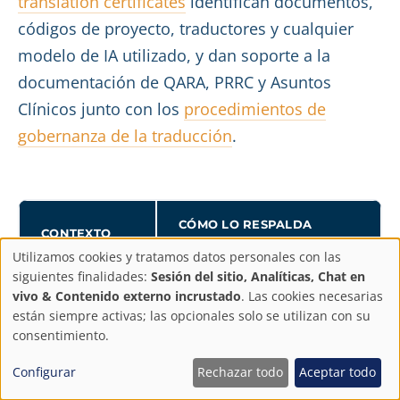
translation certificates
identifican documentos,
códigos de proyecto, traductores y cualquier
modelo de IA utilizado, y dan soporte a la
documentación de QARA, PRRC y Asuntos
Clínicos junto con los
procedimientos de
gobernanza de la traducción
.
CÓMO LO RESPALDA
CONTEXTO
ABROADLINK
Utilizamos cookies y tratamos datos personales con las
Configuración
siguientes finalidades:
Sesión del sitio, Analíticas, Chat en
Traducción en lenguaje
Traducción
vivo & Contenido externo incrustado
. Las cookies necesarias
de
clínico con experiencia en
están siempre activas; las opcionales solo se utilizan con su
de SSCP
consentimiento.
productos sanitarios
privacidad
Configurar
Rechazar todo
Aceptar todo
Redacción de
Traducción