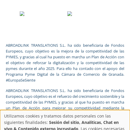
ABROADLINK TRANSLATIONS S.L. ha sido beneficiaria de Fondos
Europeos, cuyo objetivo es la mejora de la competitividad de las
PYMES, y gracias al cual ha puesto en marcha un Plan de Acción con
el objetivo de reforzar la digitalización y la competitividad de las
pymes durante el año 2025. Para ello ha contado con el apoyo del
Programa Pyme Digital de la Cámara de Comercio de Granada.
#EuropaSeSiente
ABROADLINK TRANSLATIONS S.L. ha sido beneficiaria de Fondos
Europeos, cuyo objetivo es el refuerzo del crecimiento sostenible y la
competitividad de las PYMES, y gracias al que ha puesto en marcha
un Plan de Acción para mejorar su competitividad mediante la
transformación digital, la promoción online y el comercio electrónico
Utilizamos cookies y tratamos datos personales con las
en mercados internacionales durante el año 2025. Para ello ha
Configuración
siguientes finalidades:
Sesión del sitio, Analíticas, Chat en
contado con el apoyo del Programa Xpande Digital de la Cámara de
vivo & Contenido externo incrustado
. Las cookies necesarias