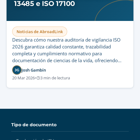
13485 e ISO 17100
Noticias de AbroadLink
Descubra cómo nuestra auditoría de vigilancia ISO
2026 garantiza calidad constante, trazabilidad
completa y cumplimiento normativo para
documentación de ciencias de la vida, ofreciendo
procesos auditables y menos incidentes de
Josh Gambín
JG
traducción.
20 Mar 2026
•
3 min de lectura
Tipo de documento