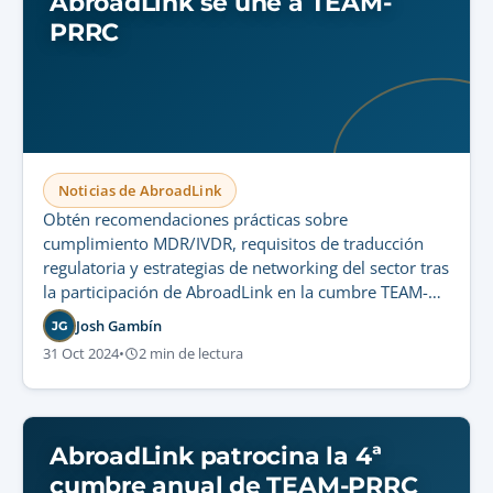
AbroadLink se une a TEAM-
PRRC
Noticias de AbroadLink
Obtén recomendaciones prácticas sobre
cumplimiento MDR/IVDR, requisitos de traducción
regulatoria y estrategias de networking del sector tras
la participación de AbroadLink en la cumbre TEAM-
PRRC.
Josh Gambín
JG
31 Oct 2024
•
2 min de lectura
AbroadLink patrocina la 4ª
cumbre anual de TEAM-PRRC