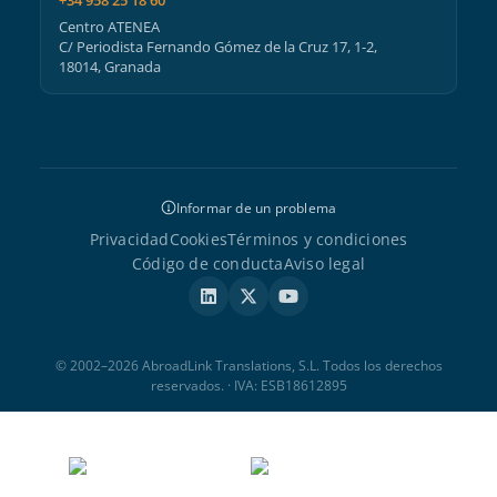
+34 958 25 18 60
Centro ATENEA
C/ Periodista Fernando Gómez de la Cruz 17, 1-2,
18014, Granada
Informar de un problema
Privacidad
Cookies
Términos y condiciones
Código de conducta
Aviso legal
© 2002–2026 AbroadLink Translations, S.L. Todos los derechos
reservados. · IVA: ESB18612895