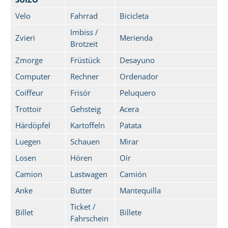
Velo
Fahrrad
Bicicleta
Imbiss /
Zvieri
Merienda
Brotzeit
Zmorge
Früstück
Desayuno
Computer
Rechner
Ordenador
Coiffeur
Frisör
Peluquero
Trottoir
Gehsteig
Acera
Härdöpfel
Kartoffeln
Patata
Luegen
Schauen
Mirar
Losen
Hören
Oír
Camion
Lastwagen
Camión
Anke
Butter
Mantequilla
Ticket /
Billet
Billete
Fahrschein