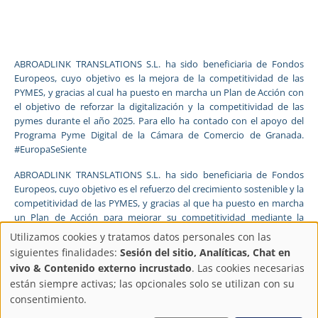
ABROADLINK TRANSLATIONS S.L. ha sido beneficiaria de Fondos
Europeos, cuyo objetivo es la mejora de la competitividad de las
PYMES, y gracias al cual ha puesto en marcha un Plan de Acción con
el objetivo de reforzar la digitalización y la competitividad de las
pymes durante el año 2025. Para ello ha contado con el apoyo del
Programa Pyme Digital de la Cámara de Comercio de Granada.
#EuropaSeSiente
ABROADLINK TRANSLATIONS S.L. ha sido beneficiaria de Fondos
Europeos, cuyo objetivo es el refuerzo del crecimiento sostenible y la
competitividad de las PYMES, y gracias al que ha puesto en marcha
un Plan de Acción para mejorar su competitividad mediante la
transformación digital, la promoción online y el comercio electrónico
Utilizamos cookies y tratamos datos personales con las
en mercados internacionales durante el año 2025. Para ello ha
Configuración
siguientes finalidades:
Sesión del sitio, Analíticas, Chat en
contado con el apoyo del Programa Xpande Digital de la Cámara de
vivo & Contenido externo incrustado
. Las cookies necesarias
Comercio de Granada.
de
están siempre activas; las opcionales solo se utilizan con su
consentimiento.
FONDO EUROPEO DE DESARROLLO REGIONAL
Una manera de hacer Europa