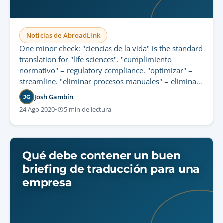
Noticias de AbroadLink
One minor check: "ciencias de la vida" is the standard
translation for "life sciences". "cumplimiento
normativo" = regulatory compliance. "optimizar" =
streamline. "eliminar procesos manuales" = eliminate
manual workflows. All accurate. I will output exactly
Josh Gambín
JG
the Spanish text. No extra words. Final check of the
24 Ago 2020
•
5 min de lectura
prompt: "Return ONLY the translated text, no quotes,
no prefix, no commentary." Ready.✅ Output: Integre
WPML con la plataforma de traducción certificada ISO
de…
Qué debe contener un buen
briefing de traducción para una
empresa