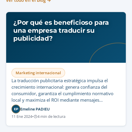
Ver todo en el blog →
¿Por qué es beneficioso para
una empresa traducir su
publicidad?
Marketing internacional
La traducción publicitaria estratégica impulsa el
crecimiento internacional: genera confianza del
consumidor, garantiza el cumplimiento normativo
local y maximiza el ROI mediante mensajes
promocionales localizados con precisión.
Emeline PADIEU
EP
11 Ene 2024
•
4 min de lectura