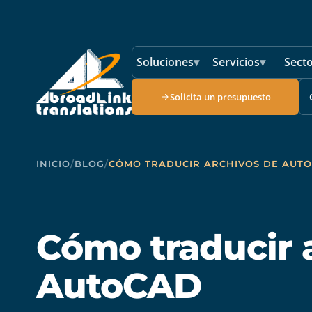
Saltar al contenido principal
Soluciones
▾
Servicios
▾
Sect
Solicita un presupuesto
INICIO
/
BLOG
/
CÓMO TRADUCIR ARCHIVOS DE AUT
Cómo traducir 
AutoCAD