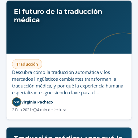
El futuro de la traducción
médica
Traducción
Descubra cómo la traducción automática y los
mercados lingüísticos cambiantes transforman la
traducción médica, y por qué la experiencia humana
especializada sigue siendo clave para el
cumplimiento normativo y la seguridad del paciente.
Virginia Pacheco
VP
2 Feb 2021
•
4 min de lectura