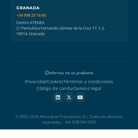
GRANADA
+34 958 25 18 60
Centro ATENEA
C/ Periodista Fernando Gómez de la Cruz 17, 1-2,
18014, Granada
Informar de un problema
Privacidad
Cookies
Términos y condiciones
Código de conducta
Aviso legal
© 2002–2026 AbroadLink Translations, S.L. Todos los derechos
reservados. · IVA: ESB18612895