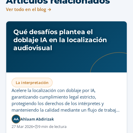
Artículos relacionados
Ver todo en el blog →
Qué desafíos plantea el
doblaje IA en la localización
audiovisual
La interpretación
Acelere la localización con doblaje por IA,
garantizando cumplimiento legal estricto,
protegiendo los derechos de los intérpretes y
manteniendo la calidad mediante un flujo de trabajo
híbrido sostenible.
Ahlaam Abdirizak
AA
27 Mar 2026
•
9 min de lectura