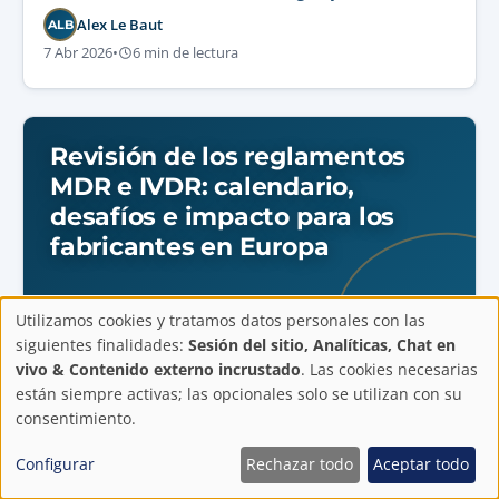
costes.
Alex Le Baut
ALB
7 Abr 2026
•
6 min de lectura
Revisión de los reglamentos
MDR e IVDR: calendario,
desafíos e impacto para los
fabricantes en Europa
Utilizamos cookies y tratamos datos personales con las
Configuración
siguientes finalidades:
Sesión del sitio, Analíticas, Chat en
Productos sanitarios
vivo & Contenido externo incrustado
. Las cookies necesarias
Domina el calendario de revisión MDR e IVDR,
de
están siempre activas; las opcionales solo se utilizan con su
comprende las reformas regulatorias clave y aplica
consentimiento.
estrategias de cumplimiento prácticas para optimizar
privacidad
los flujos de certificación y mantener el acceso al
Configurar
Rechazar todo
Aceptar todo
mercado europeo.
Alex Le Baut
ALB