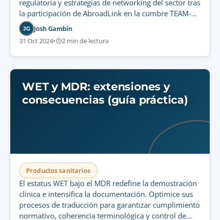
regulatoria y estrategias de networking del sector tras
la participación de AbroadLink en la cumbre TEAM-
PRRC.
Josh Gambín
JG
31 Oct 2024
•
2 min de lectura
WET y MDR: extensiones y
consecuencias (guía práctica)
Productos sanitarios
El estatus WET bajo el MDR redefine la demostración
clínica e intensifica la documentación. Optimice sus
procesos de traducción para garantizar cumplimiento
normativo, coherencia terminológica y control de