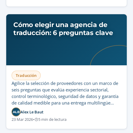
Cómo elegir una agencia de
traducción: 6 preguntas clave
Traducción
Agilice la selección de proveedores con un marco de
seis preguntas que evalúa experiencia sectorial,
control terminológico, seguridad de datos y garantía
de calidad medible para una entrega multilingüe
conforme y escalable.
Alex Le Baut
ALB
23 Mar 2026
•
5 min de lectura