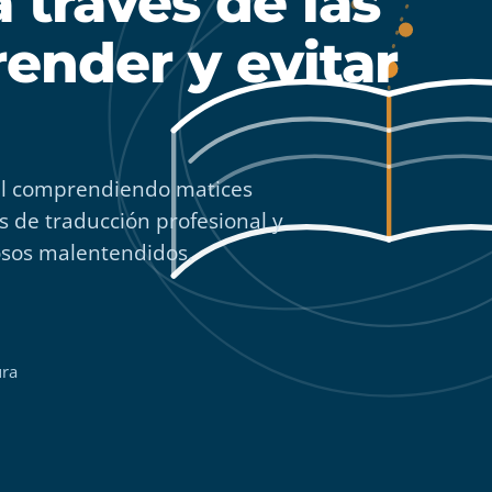
 través de las
ender y evitar
al comprendiendo matices
s de traducción profesional y
tosos malentendidos.
ura