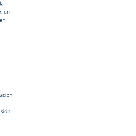
la
o, un
ven
ración
nsión