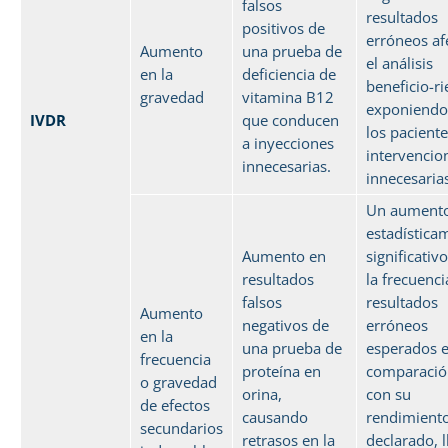
falsos
resultados
positivos de
erróneos af
Aumento
una prueba de
el análisis
en la
deficiencia de
beneficio-ri
gravedad
vitamina B12
exponiendo
IVDR
que conducen
los paciente
a inyecciones
intervencio
innecesarias.
innecesaria
Un aument
estadística
Aumento en
significativ
resultados
la frecuenci
falsos
resultados
Aumento
negativos de
erróneos
en la
una prueba de
esperados 
frecuencia
proteína en
comparació
o gravedad
orina,
con su
de efectos
causando
rendimient
secundarios
retrasos en la
declarado, l