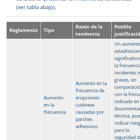
(ver tabla abajo).
Razón de la
Posible
Reglamento
Tipo
tendencia
justificaci
Un aument
estadística
significativ
la frecuenci
incidentes 
graves, en
Aumento en la
comparació
frecuencia de
con la frecu
Aumento
erupciones
indicada en 
en la
cutáneas
documenta
frecuencia
causadas por
técnica, pu
parches
indicar ries
adhesivos.
para la
seguridad d