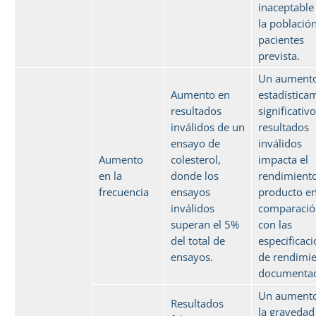
inaceptable
la població
pacientes
prevista.
Un aument
Aumento en
estadística
resultados
significativ
inválidos de un
resultados
ensayo de
inválidos
Aumento
colesterol,
impacta el
en la
donde los
rendimiento
frecuencia
ensayos
producto e
inválidos
comparació
superan el 5%
con las
del total de
especificac
ensayos.
de rendimi
documentad
Un aument
Resultados
la gravedad