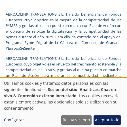
ABROADLINK TRANSLATIONS S.L. ha sido beneficiaria de Fondos
Europeos, cuyo objetivo es la mejora de la competitividad de las
PYMES, y gracias al cual ha puesto en marcha un Plan de Acción con
el objetivo de reforzar la digitalización y la competitividad de las
pymes durante el año 2025. Para ello ha contado con el apoyo del
Programa Pyme Digital de la Cámara de Comercio de Granada.
#EuropaSeSiente
ABROADLINK TRANSLATIONS S.L. ha sido beneficiaria de Fondos
Europeos, cuyo objetivo es el refuerzo del crecimiento sostenible y la
competitividad de las PYMES, y gracias al que ha puesto en marcha
un Plan de Acción para mejorar su competitividad mediante la
transformación digital, la promoción online y el comercio electrónico
Utilizamos cookies y tratamos datos personales con las
en mercados internacionales durante el año 2025. Para ello ha
Configuración
siguientes finalidades:
Sesión del sitio, Analíticas, Chat en
contado con el apoyo del Programa Xpande Digital de la Cámara de
vivo & Contenido externo incrustado
. Las cookies necesarias
Comercio de Granada.
de
están siempre activas; las opcionales solo se utilizan con su
consentimiento.
FONDO EUROPEO DE DESARROLLO REGIONAL
privacidad
Una manera de hacer Europa
Configurar
Rechazar todo
Aceptar todo