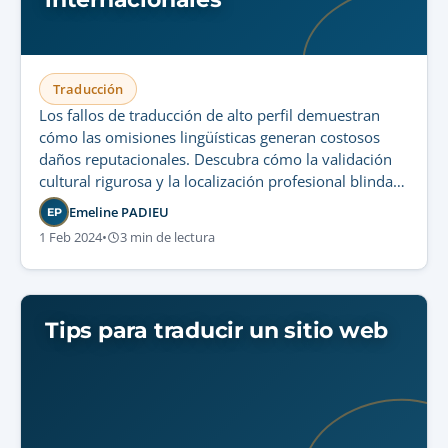
Traducción
Los fallos de traducción de alto perfil demuestran
cómo las omisiones lingüísticas generan costosos
daños reputacionales. Descubra cómo la validación
cultural rigurosa y la localización profesional blindan
la integridad de su marca en mercados
Emeline PADIEU
EP
internacionales.
1 Feb 2024
•
3 min de lectura
Tips para traducir un sitio web