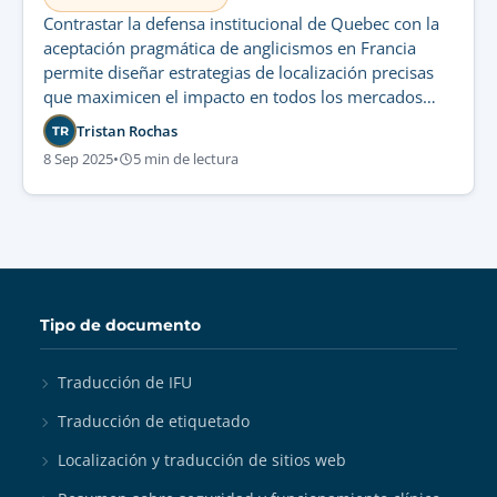
Contrastar la defensa institucional de Quebec con la
aceptación pragmática de anglicismos en Francia
permite diseñar estrategias de localización precisas
que maximicen el impacto en todos los mercados
francófonos.
Tristan Rochas
TR
8 Sep 2025
•
5 min de lectura
Tipo de documento
Traducción de IFU
Traducción de etiquetado
Localización y traducción de sitios web