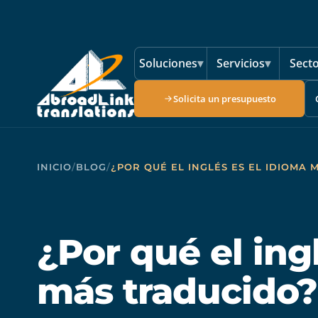
Saltar al contenido principal
Soluciones
▾
Servicios
▾
Sect
Solicita un presupuesto
INICIO
/
BLOG
/
¿POR QUÉ EL INGLÉS ES EL IDIOMA
¿Por qué el ing
más traducido?