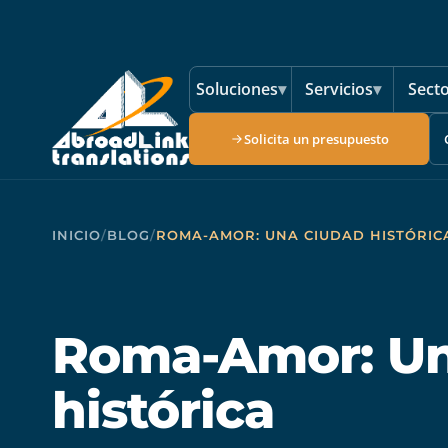
Saltar al contenido principal
Soluciones
▾
Servicios
▾
Sect
Solicita un presupuesto
INICIO
/
BLOG
/
ROMA-AMOR: UNA CIUDAD HISTÓRIC
Roma-Amor: Un
histórica