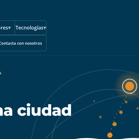
ores
▾
Tecnologías
▾
Contacta con nosotros
A
a ciudad