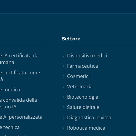
Settore
 IA certificata da
Dispositivi medici
 umana
Farmaceutica
 certificata come
Cosmetici
tà
Veterinaria
e medica
Biotecnologia
e convalida della
 con IA
Salute digitale
 AI personalizzata
Diagnostica in vitro
e tecnica
Robotica medica