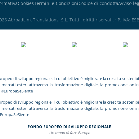
ormativa
Cookies
Termini e Condizioni
Codice di condotta
Avviso le
6 AbroadLink Translations, S.L. Tutti i diritti riservati. · P. IVA: 
 di sviluppo regionale, il cui obiettivo è migliorare la crescita sostenibil
i mercati esteri attraverso la trasformazione digitale, la promozione onli
. #EuropaSeSiente
 di sviluppo regionale, il cui obiettivo è migliorare la crescita sostenibil
i mercati esteri attraverso la trasformazione digitale, la promozione onli
#EuropaSeSiente
FONDO EUROPEO DI SVILUPPO REGIONALE
Un modo di fare Europa