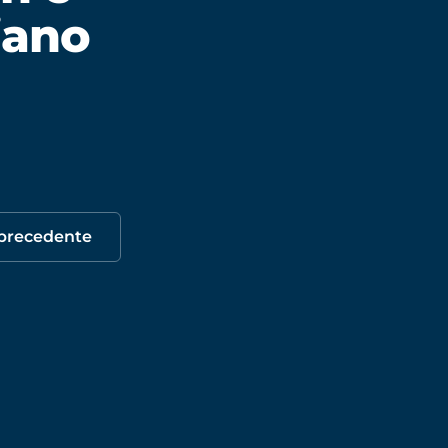
liano
 precedente