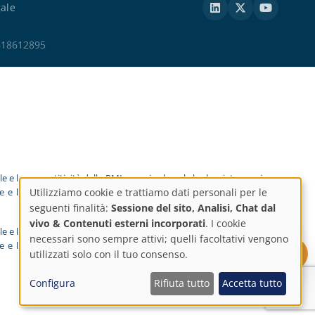
gale
ESB18612895
e e la competitività delle PMI e grazie al quale ha lanciato un piano
ne e l'e-commerce nel 2025. A tal fine, ha ricevuto il sostegno del
Utilizziamo cookie e trattiamo dati personali per le
Impostazioni
seguenti finalità:
Sessione del sito, Analisi, Chat dal
vivo & Contenuti esterni incorporati
. I cookie
e e la competitività delle PMI e grazie al quale ha lanciato un piano
sulla
necessari sono sempre attivi; quelli facoltativi vengono
ne e l'e-commerce nel 2025. A tal fine, ha ricevuto il sostegno del
Richiedi un preventivo
utilizzati solo con il tuo consenso.
privacy
Configura
Rifiuta tutto
Accetta tutto