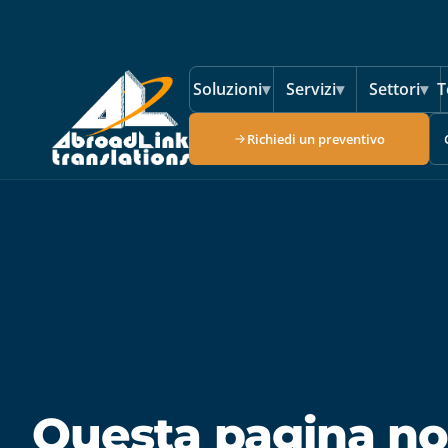
Vai al contenuto principale
Soluzioni
▾
Servizi
▾
Settori
▾
T
Richiedi un preventivo
Questa pagina no