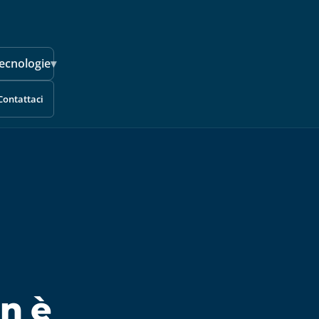
ecnologie
▾
Contattaci
n è