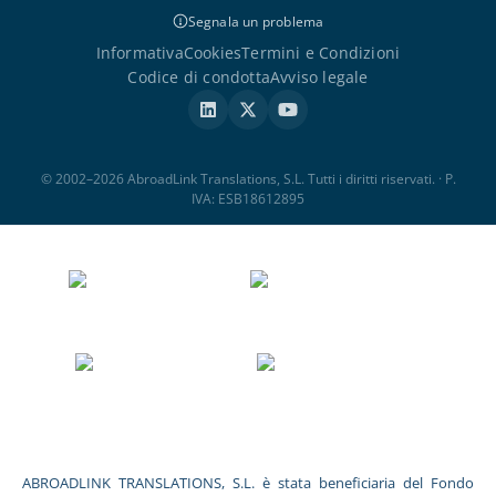
Segnala un problema
Informativa
Cookies
Termini e Condizioni
Codice di condotta
Avviso legale
© 2002–2026 AbroadLink Translations, S.L. Tutti i diritti riservati. · P.
IVA: ESB18612895
ABROADLINK TRANSLATIONS, S.L. è stata beneficiaria del Fondo