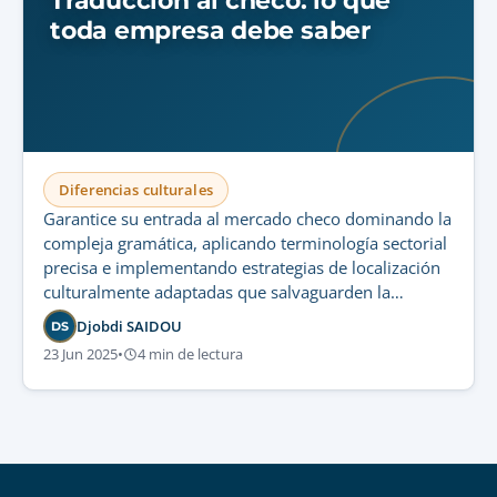
Traducción al checo: lo que
toda empresa debe saber
Diferencias culturales
Garantice su entrada al mercado checo dominando la
compleja gramática, aplicando terminología sectorial
precisa e implementando estrategias de localización
culturalmente adaptadas que salvaguarden la
credibilidad de su marca.
Djobdi SAIDOU
DS
23 Jun 2025
•
4 min de lectura