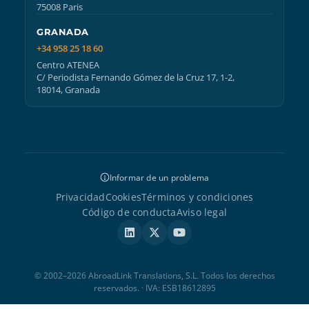
75008 Paris
GRANADA
+34 958 25 18 60
Centro ATENEA
C/ Periodista Fernando Gómez de la Cruz 17, 1-2,
18014, Granada
Informar de un problema
Privacidad
Cookies
Términos y condiciones
Código de conducta
Aviso legal
© 2002–2026 AbroadLink Translations, S.L. Todos los derechos
reservados. · IVA: ESB18612895