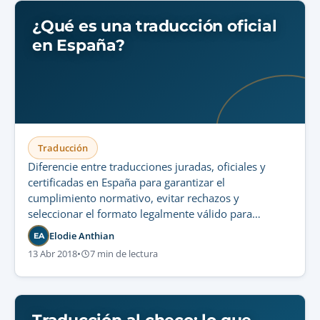
¿Qué es una traducción oficial
en España?
Traducción
Diferencie entre traducciones juradas, oficiales y
certificadas en España para garantizar el
cumplimiento normativo, evitar rechazos y
seleccionar el formato legalmente válido para
trámites oficiales.
Elodie Anthian
EA
13 Abr 2018
•
7 min de lectura