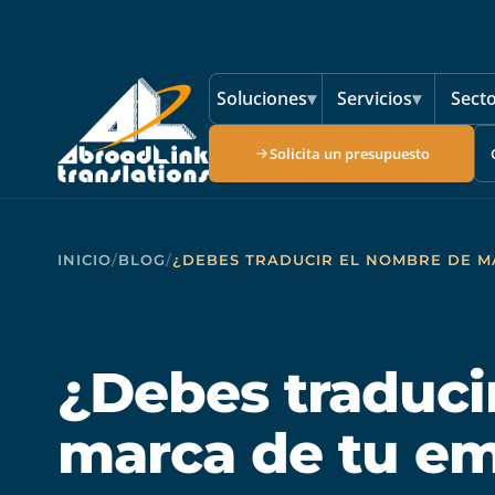
Saltar al contenido principal
Soluciones
▾
Servicios
▾
Sect
Solicita un presupuesto
INICIO
/
BLOG
/
¿DEBES TRADUCIR EL NOMBRE DE M
¿Debes traduci
marca de tu e