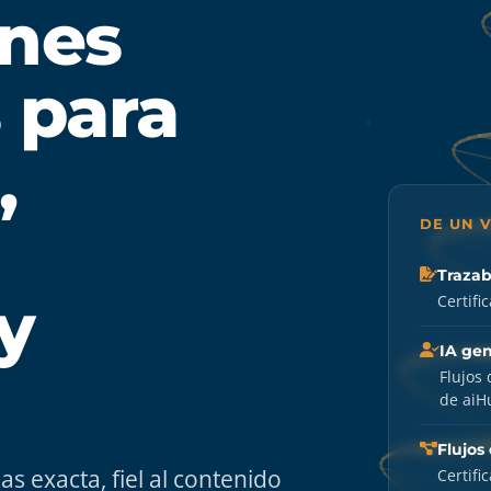
ones
 para
,
DE UN 
Trazab
y
Certifi
IA gen
Flujos 
de aiH
Flujos
s exacta, fiel al contenido
Certifi