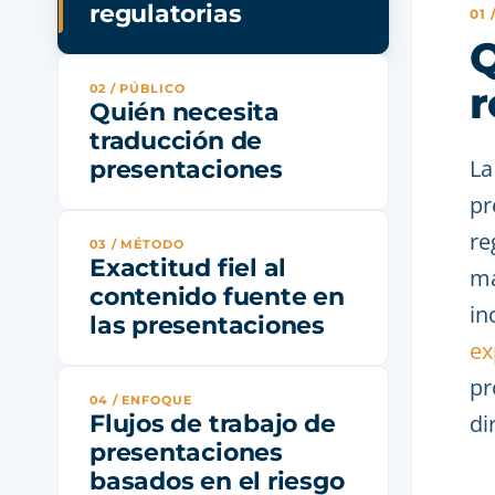
regulatorias
01
Q
r
02 / PÚBLICO
Quién necesita
traducción de
La
presentaciones
pr
re
03 / MÉTODO
Exactitud fiel al
ma
contenido fuente en
in
las presentaciones
ex
pr
04 / ENFOQUE
Flujos de trabajo de
di
presentaciones
basados en el riesgo