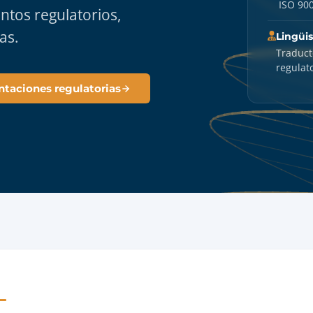
ISO 900
ntos regulatorios,
as.
Lingüi
Traduct
regulato
ntaciones regulatorias