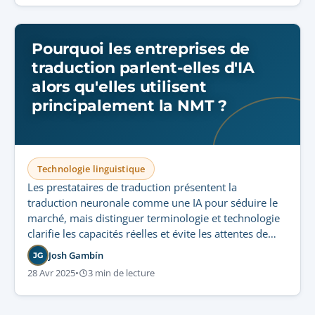
Pourquoi les entreprises de
traduction parlent-elles d'IA
alors qu'elles utilisent
principalement la NMT ?
Technologie linguistique
Les prestataires de traduction présentent la
traduction neuronale comme une IA pour séduire le
marché, mais distinguer terminologie et technologie
clarifie les capacités réelles et évite les attentes de
qualité irréalistes.
Josh Gambín
JG
28 Avr 2025
•
3 min de lecture