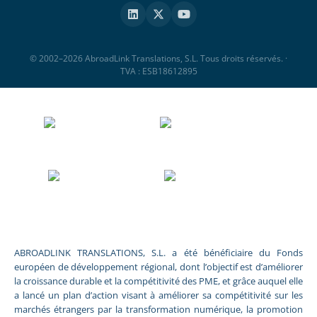
© 2002–2026 AbroadLink Translations, S.L. Tous droits réservés. ·
TVA : ESB18612895
ABROADLINK TRANSLATIONS, S.L. a été bénéficiaire du Fonds
européen de développement régional, dont l’objectif est d’améliorer
la croissance durable et la compétitivité des PME, et grâce auquel elle
a lancé un plan d’action visant à améliorer sa compétitivité sur les
marchés étrangers par la transformation numérique, la promotion