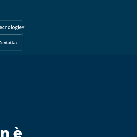
ecnologie
▾
Contattaci
n è