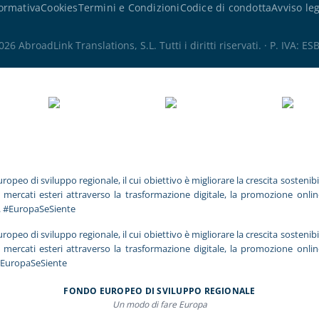
ormativa
Cookies
Termini e Condizioni
Codice di condotta
Avviso le
6 AbroadLink Translations, S.L. Tutti i diritti riservati. · P. IVA: 
 di sviluppo regionale, il cui obiettivo è migliorare la crescita sostenibil
i mercati esteri attraverso la trasformazione digitale, la promozione onli
. #EuropaSeSiente
 di sviluppo regionale, il cui obiettivo è migliorare la crescita sostenibil
i mercati esteri attraverso la trasformazione digitale, la promozione onli
#EuropaSeSiente
FONDO EUROPEO DI SVILUPPO REGIONALE
Un modo di fare Europa