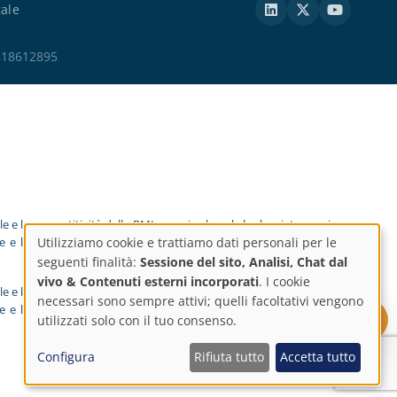
gale
ESB18612895
e e la competitività delle PMI e grazie al quale ha lanciato un piano
ne e l'e-commerce nel 2025. A tal fine, ha ricevuto il sostegno del
Utilizziamo cookie e trattiamo dati personali per le
Impostazioni
seguenti finalità:
Sessione del sito, Analisi, Chat dal
vivo & Contenuti esterni incorporati
. I cookie
e e la competitività delle PMI e grazie al quale ha lanciato un piano
sulla
necessari sono sempre attivi; quelli facoltativi vengono
ne e l'e-commerce nel 2025. A tal fine, ha ricevuto il sostegno del
Richiedi un preventivo
utilizzati solo con il tuo consenso.
privacy
Configura
Rifiuta tutto
Accetta tutto