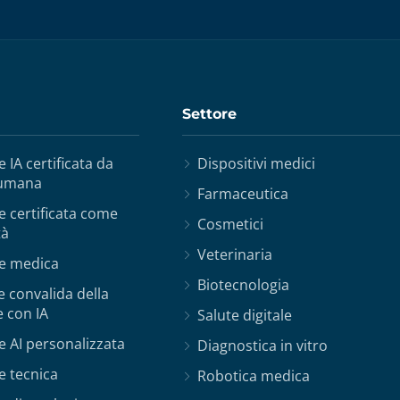
Settore
 IA certificata da
Dispositivi medici
 umana
Farmaceutica
 certificata come
Cosmetici
tà
Veterinaria
e medica
Biotecnologia
e convalida della
 con IA
Salute digitale
 AI personalizzata
Diagnostica in vitro
e tecnica
Robotica medica