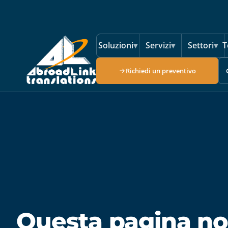
Vai al contenuto principale
Soluzioni
▾
Servizi
▾
Settori
▾
T
Richiedi un preventivo
Questa pagina no