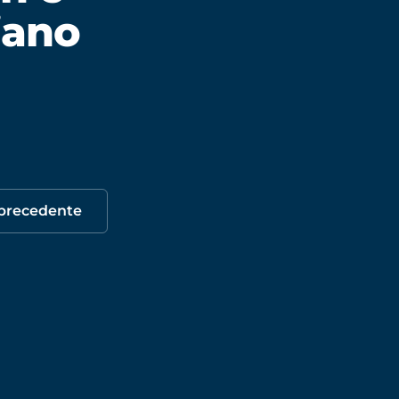
liano
 precedente