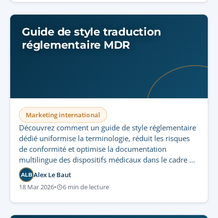
Guide de style traduction
réglementaire MDR
Marketing international
Découvrez comment un guide de style réglementaire
dédié uniformise la terminologie, réduit les risques
de conformité et optimise la documentation
multilingue des dispositifs médicaux dans le cadre du
RDM.
Alex Le Baut
ALB
18 Mar 2026
•
6 min de lecture