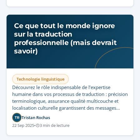
Ce que tout le monde ignore
sur la traduction
professionnelle (mais devrait
savoir)
Technologie linguistique
Découvrez le rôle indispensable de l’expertise
humaine dans vos processus de traduction : précision
terminologique, assurance qualité multicouche et
localisation culturelle garantissent des messages
exacts et contextualisés, inaccessibles à la
Tristan Rochas
TR
technologie seule.
22 Sep 2025
•
3 min de lecture