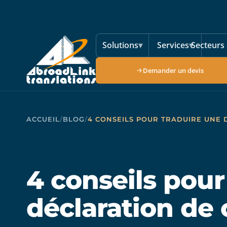
Aller au contenu principal
Solutions
▾
Services
▾
Secteurs 
Demander un devis
ACCUEIL
/
BLOG
/
4 CONSEILS POUR TRADUIRE UNE
4 conseils pour
déclaration de