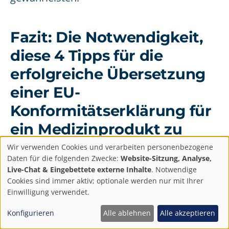
Fazit: Die Notwendigkeit,
diese 4 Tipps für die
erfolgreiche Übersetzung
einer EU-
Konformitätserklärung für
ein Medizinprodukt zu
befolgen
Wir verwenden Cookies und verarbeiten personenbezogene
Datenschutzeinstellun
Daten für die folgenden Zwecke:
Website-Sitzung, Analyse,
Live-Chat & Eingebettete externe Inhalte
. Notwendige
Zusammenfassend lässt sich sagen, dass
Cookies sind immer aktiv; optionale werden nur mit Ihrer
die Übersetzung einer EU-
Einwilligung verwendet.
Konformitätserklärung für Medizinprodukte
Konfigurieren
Alle ablehnen
Alle akzeptieren
ein komplexer Prozess ist. Es erfordert eine