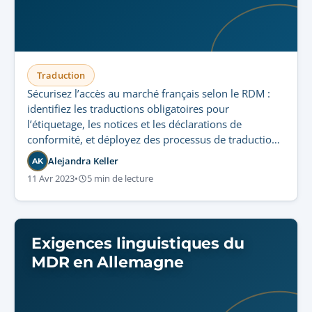
Traduction
Sécurisez l’accès au marché français selon le RDM :
identifiez les traductions obligatoires pour
l’étiquetage, les notices et les déclarations de
conformité, et déployez des processus de traduction
certifiée garantissant la conformité ANSM.
Alejandra Keller
AK
11 Avr 2023
•
5 min de lecture
Exigences linguistiques du
MDR en Allemagne