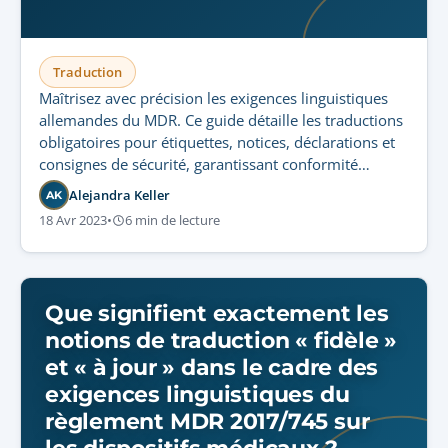
Traduction
Maîtrisez avec précision les exigences linguistiques
allemandes du MDR. Ce guide détaille les traductions
obligatoires pour étiquettes, notices, déclarations et
consignes de sécurité, garantissant conformité
réglementaire et sécurité des patients.
Alejandra Keller
AK
18 Avr 2023
•
6 min de lecture
Que signifient exactement les
notions de traduction « fidèle »
et « à jour » dans le cadre des
exigences linguistiques du
règlement MDR 2017/745 sur