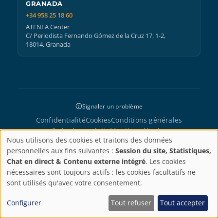
GRANADA
+34 958 25 18 60
ATENEA Center
C/ Periodista Fernando Gómez de la Cruz 17, 1-2,
18014, Granada
Signaler un problème
Confidentialité
Cookies
Conditions générales
Code de conduite
Mentions légales
Nous utilisons des cookies et traitons des données
Paramètres
personnelles aux fins suivantes :
Session du site, Statistiques,
Chat en direct & Contenu externe intégré
. Les cookies
de
nécessaires sont toujours actifs ; les cookies facultatifs ne
© 2002–2026 AbroadLink Translations, S.L. Tous droits réservés. ·
sont utilisés qu'avec votre consentement.
TVA : ESB18612895
confidentialité
Configurer
Tout refuser
Tout accepter