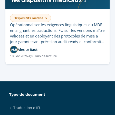
les dispositifs médicaux ?
Dispositifs médicaux
Opérationnaliser les exigences linguistiques du MDR
en alignant les traductions IFU sur les versions maître
validées et en déployant des protocoles de mise à
jour garantissant précision audit-ready et conformité
réglementaire.
Alex Le Baut
ALB
18 Fév 2026
•
6 min de lecture
Type de document
Traduction d'IFU