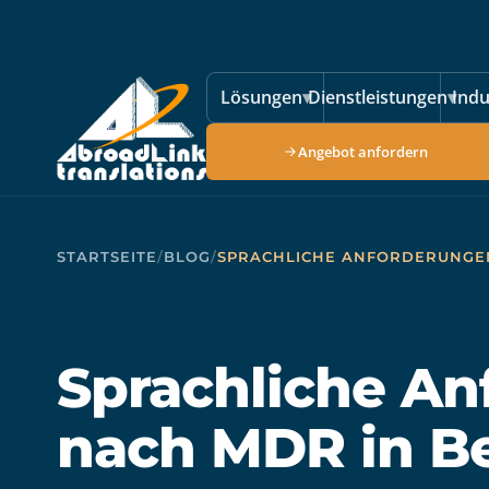
Zum Hauptinhalt springen
Lösungen
▾
Dienstleistungen
▾
Indu
Angebot anfordern
STARTSEITE
/
BLOG
/
SPRACHLICHE ANFORDERUNGEN
Sprachliche A
nach MDR in B