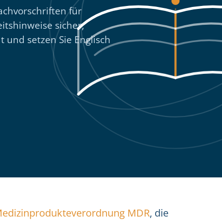
achvorschriften für
itshinweise sicher,
t und setzen Sie Englisch
edizinprodukteverordnung MDR
, die