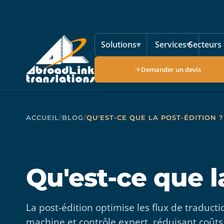
Aller au contenu principal
Solutions
▾
Services
▾
Secteurs 
Demander un devis
ACCUEIL
/
BLOG
/
QU'EST-CE QUE LA POST-ÉDITION ?
Qu'est-ce que l
La post-édition optimise les flux de traductio
machine et contrôle expert, réduisant coûts 