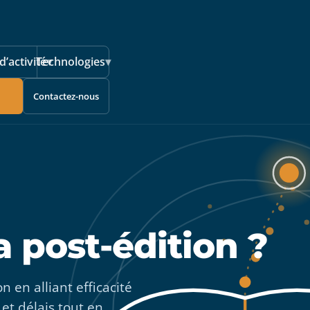
d’activité
Technologies
▾
▾
Contactez-nous
a post-édition ?
n en alliant efficacité
et délais tout en