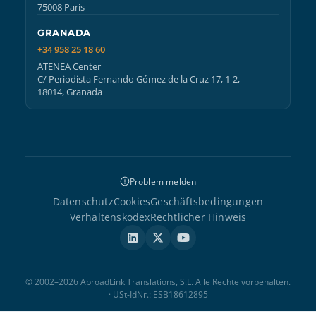
75008 Paris
GRANADA
+34 958 25 18 60
ATENEA Center
C/ Periodista Fernando Gómez de la Cruz 17, 1-2,
18014, Granada
Problem melden
Datenschutz
Cookies
Geschäftsbedingungen
Verhaltenskodex
Rechtlicher Hinweis
© 2002–2026 AbroadLink Translations, S.L. Alle Rechte vorbehalten.
· USt-IdNr.: ESB18612895