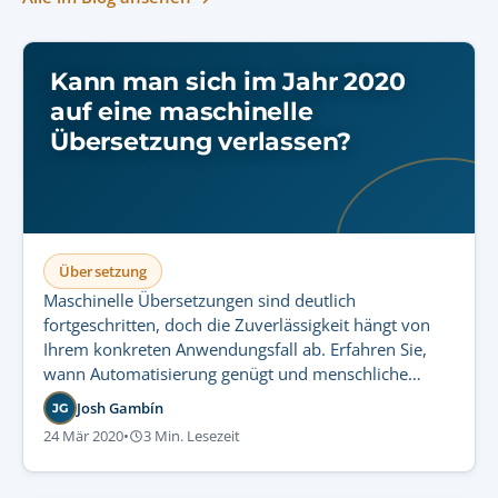
Kann man sich im Jahr 2020
auf eine maschinelle
Übersetzung verlassen?
Übersetzung
Maschinelle Übersetzungen sind deutlich
fortgeschritten, doch die Zuverlässigkeit hängt von
Ihrem konkreten Anwendungsfall ab. Erfahren Sie,
wann Automatisierung genügt und menschliche
Expertise für regulierte Kommunikation
Josh Gambín
JG
unverzichtbar bleibt.
24 Mär 2020
•
3 Min. Lesezeit