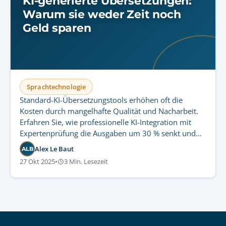
KI-generierte Übersetzungen:
Warum sie weder Zeit noch
Geld sparen
Sprachtechnologie
Standard-KI-Übersetzungstools erhöhen oft die
Kosten durch mangelhafte Qualität und Nacharbeit.
Erfahren Sie, wie professionelle KI-Integration mit
Expertenprüfung die Ausgaben um 30 % senkt und
gleichzeitig Compliance garantiert.
Alex Le Baut
ALB
27 Okt 2025
•
3 Min. Lesezeit