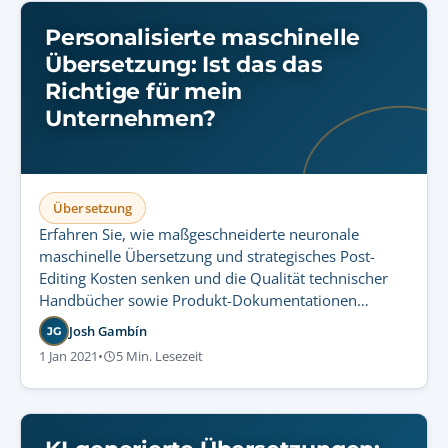
Personalisierte maschinelle
Übersetzung: Ist das das
Richtige für mein
Unternehmen?
Übersetzung
Erfahren Sie, wie maßgeschneiderte neuronale
maschinelle Übersetzung und strategisches Post-
Editing Kosten senken und die Qualität technischer
Handbücher sowie Produkt-Dokumentationen
steigern.
Josh Gambín
JG
1 Jan 2021
•
5 Min. Lesezeit