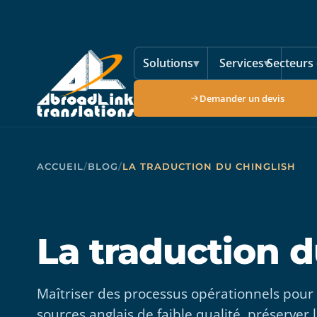
Aller au contenu principal
Solutions
▾
Services
▾
Secteurs 
Demander un devis
ACCUEIL
/
BLOG
/
LA TRADUCTION DU CHINGLISH
La traduction d
Maîtriser des processus opérationnels pour r
sources anglais de faible qualité, préserver