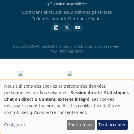
Signaler un problème
Confidentialité
Cookies
Conditions générales
Code de conduite
Mentions légales
© 2002–2026 AbroadLink Translations, S.L. Tous droits réservés. ·
TVA : ESB18612895
Nous utilisons des cookies et traitons des données
Paramètres
personnelles aux fins suivantes :
Session du site, Statistiques,
Chat en direct & Contenu externe intégré
. Les cookies
de
nécessaires sont toujours actifs ; les cookies facultatifs ne
sont utilisés qu'avec votre consentement.
confidentialité
Configurer
Tout refuser
Tout accepter
ABROADLINK TRANSLATIONS, S.L. a été bénéficiaire du Fonds