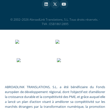
© 2002–2026 AbroadLink Translations, S.L. Tous droits réservés. ·
TVA : ESB18612895
ABROADLINK TRANSLATIONS, S.L. a été bénéficiaire du Fonds
européen de développement régional, dont l’objectif est d’améliorer
la croissance durable et la compétitivité des PME, et grâce auquel elle
a lancé un plan d’action visant à améliorer sa compétitivité sur les
marchés étrangers par la transformation numérique, la promotion