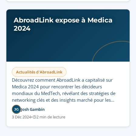
AbroadLink expose à Medica
2024
Actualités d'AbroadLink
Découvrez comment AbroadLink a capitalisé sur
Medica 2024 pour rencontrer les décideurs
mondiaux du MedTech, révélant des stratégies de
networking clés et des insights marché pour les
acteurs des sciences de la vie réglementées.
Josh Gambín
JG
3 Déc 2024
•
2 min de lecture