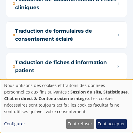
cliniques
Traduction de formulaires de
consentement éclairé
Traduction de fiches d'information
patient
Nous utilisons des cookies et traitons des données
Paramètres
personnelles aux fins suivantes :
Session du site, Statistiques,
Traduction d'avertissements de
Chat en direct & Contenu externe intégré
. Les cookies
sécurité
de
nécessaires sont toujours actifs ; les cookies facultatifs ne
sont utilisés qu'avec votre consentement.
confidentialité
Configurer
Tout refuser
Tout accepter
Localisation SaaS pour le secteur de la