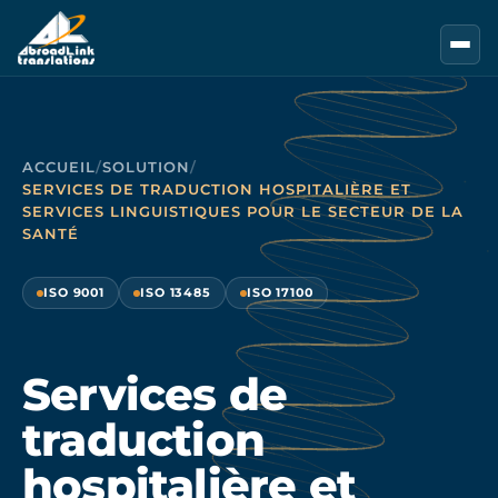
Aller au contenu principal
ACCUEIL
/
SOLUTION
/
SERVICES DE TRADUCTION HOSPITALIÈRE ET
SERVICES LINGUISTIQUES POUR LE SECTEUR DE LA
SANTÉ
ISO 9001
ISO 13485
ISO 17100
Services de
traduction
hospitalière et