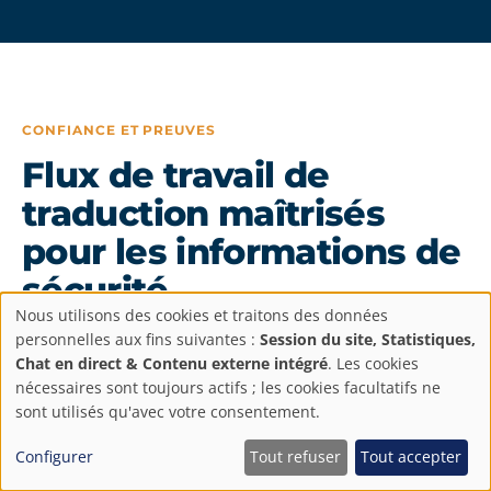
CONFIANCE ET PREUVES
Flux de travail de
traduction maîtrisés
pour les informations de
sécurité
Nous utilisons des cookies et traitons des données
ISO 9001
ISO 13485
ISO 17100
Paramètres
personnelles aux fins suivantes :
Session du site, Statistiques,
Chat en direct & Contenu externe intégré
. Les cookies
de
nécessaires sont toujours actifs ; les cookies facultatifs ne
sont utilisés qu'avec votre consentement.
AbroadLink est une entreprise de traduction
confidentialité
Configurer
Tout refuser
Tout accepter
B2B spécialisée dans les contenus réglementés